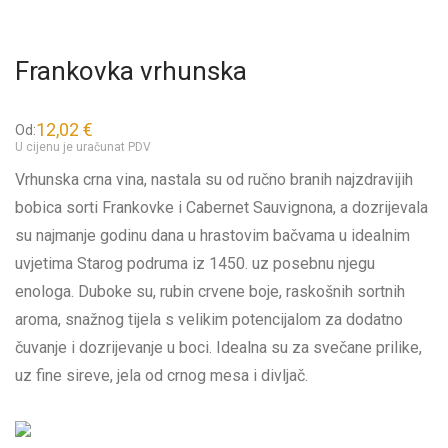
Frankovka vrhunska
12,02
€
Od:
U cijenu je uračunat PDV
Vrhunska crna vina, nastala su od ručno branih najzdravijih
bobica sorti Frankovke i Cabernet Sauvignona, a dozrijevala
su najmanje godinu dana u hrastovim bačvama u idealnim
uvjetima Starog podruma iz 1450. uz posebnu njegu
enologa. Duboke su, rubin crvene boje, raskošnih sortnih
aroma, snažnog tijela s velikim potencijalom za dodatno
čuvanje i dozrijevanje u boci. Idealna su za svečane prilike,
uz fine sireve, jela od crnog mesa i divljač.