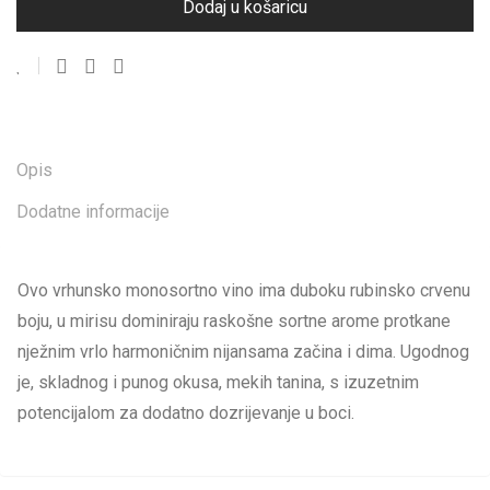
Dodaj u košaricu
Opis
Dodatne informacije
Ovo vrhunsko monosortno vino ima duboku rubinsko crvenu
boju, u mirisu dominiraju raskošne sortne arome protkane
nježnim vrlo harmoničnim nijansama začina i dima. Ugodnog
je, skladnog i punog okusa, mekih tanina, s izuzetnim
potencijalom za dodatno dozrijevanje u boci.