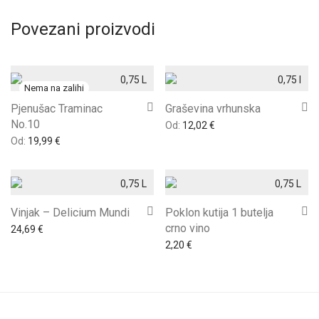
Povezani proizvodi
0,75 L
0,75 l
Pjenušac Traminac
Graševina vrhunska
No.10
Od:
12,02
€
Od:
19,99
€
0,75 L
0,75 L
Vinjak – Delicium Mundi
Poklon kutija 1 butelja
crno vino
24,69
€
2,20
€