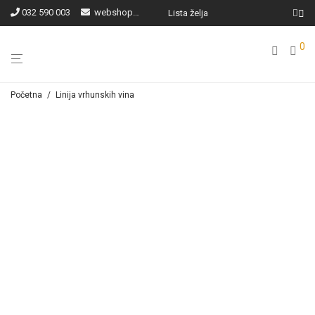
032 590 003
webshop@ilocki-podrumi.hr
Lista želja
0
Početna
/
Linija vrhunskih vina