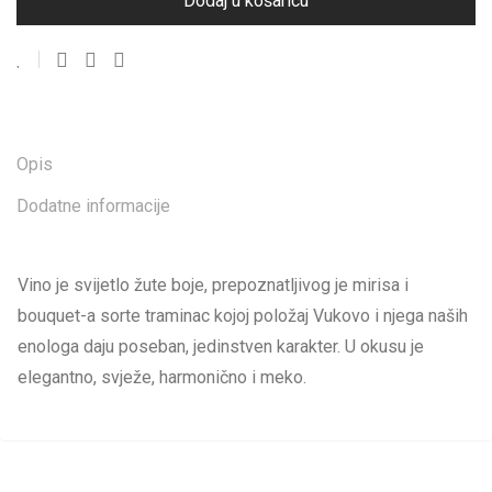
Dodaj u košaricu
Opis
Dodatne informacije
Vino je svijetlo žute boje, prepoznatljivog je mirisa i
bouquet-a sorte traminac kojoj položaj Vukovo i njega naših
enologa daju poseban, jedinstven karakter. U okusu je
elegantno, svježe, harmonično i meko.