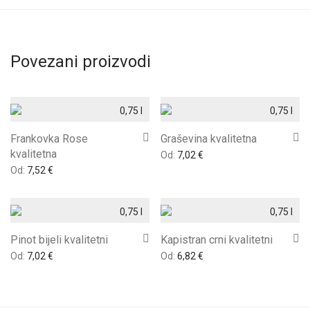
Povezani proizvodi
0,75 l
0,75 l
Frankovka Rose
Graševina kvalitetna
kvalitetna
Od:
7,02
€
Od:
7,52
€
0,75 l
0,75 l
Pinot bijeli kvalitetni
Kapistran crni kvalitetni
Od:
7,02
€
Od:
6,82
€