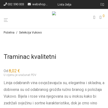
032 590 003
webshop@ilocki-podrumi.hr
Lista želja
0
Početna
/
Selekcija Vukovo
Traminac kvalitetni
8,02
€
Od:
U cijenu je uračunat PDV
Linija odabranih vina osvježavajuća su, elegantna i skladna, a
dobivena su od odabranog grožđa ručno branog s položaja
Vukovo. Bijela i rose vina njegovana su u inoksu kako bi
zadržali svježinu i sortne karakteristike, dok je crno vino